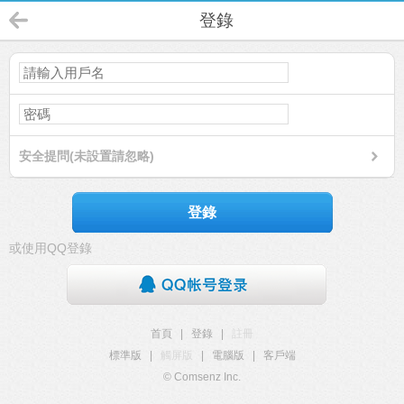
登錄
安全提問(未設置請忽略)
登錄
或使用QQ登錄
首頁
|
登錄
|
註冊
標準版
|
觸屏版
|
電腦版
|
客戶端
© Comsenz Inc.