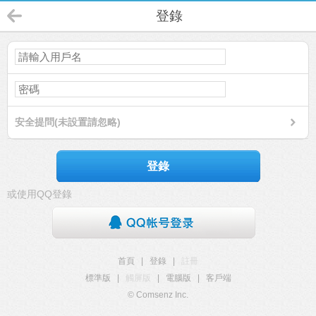
登錄
安全提問(未設置請忽略)
登錄
或使用QQ登錄
首頁
|
登錄
|
註冊
標準版
|
觸屏版
|
電腦版
|
客戶端
© Comsenz Inc.