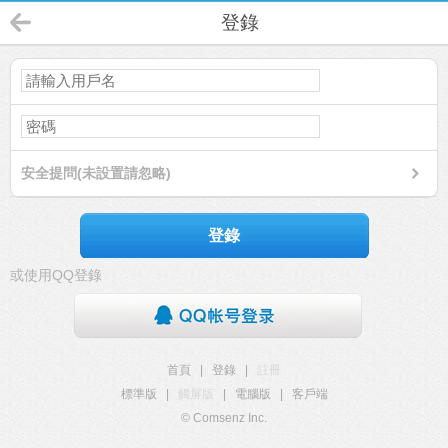
登錄
安全提問(未設置請忽略)
登錄
或使用QQ登錄
首頁
|
登錄
|
註冊
標準版
|
觸屏版
|
電腦版
|
客戶端
© Comsenz Inc.