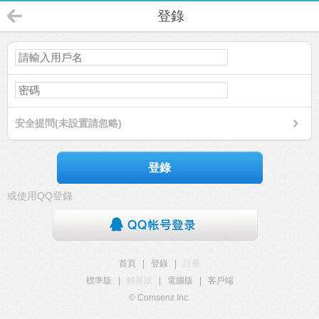
登錄
安全提問(未設置請忽略)
登錄
或使用QQ登錄
首頁
|
登錄
|
註冊
標準版
|
觸屏版
|
電腦版
|
客戶端
© Comsenz Inc.