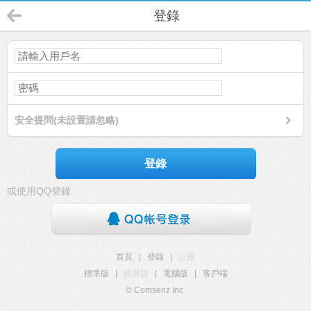
登錄
安全提問(未設置請忽略)
登錄
或使用QQ登錄
首頁
|
登錄
|
註冊
標準版
|
觸屏版
|
電腦版
|
客戶端
© Comsenz Inc.