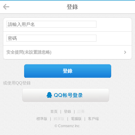
登錄
安全提問(未設置請忽略)
登錄
或使用QQ登錄
首頁
|
登錄
|
註冊
標準版
|
觸屏版
|
電腦版
|
客戶端
© Comsenz Inc.