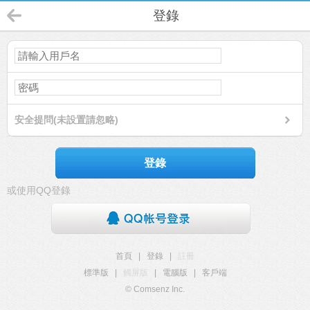
登錄
安全提問(未設置請忽略)
登錄
或使用QQ登錄
首頁
|
登錄
|
註冊
標準版
|
觸屏版
|
電腦版
|
客戶端
© Comsenz Inc.