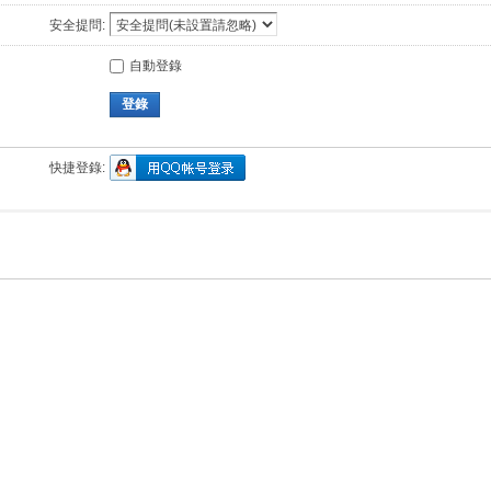
安全提問:
自動登錄
登錄
快捷登錄: