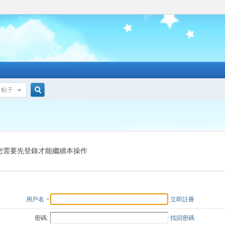
帖子
搜
索
您需要先登錄才能繼續本操作
用戶名
立即註冊
密碼:
找回密碼