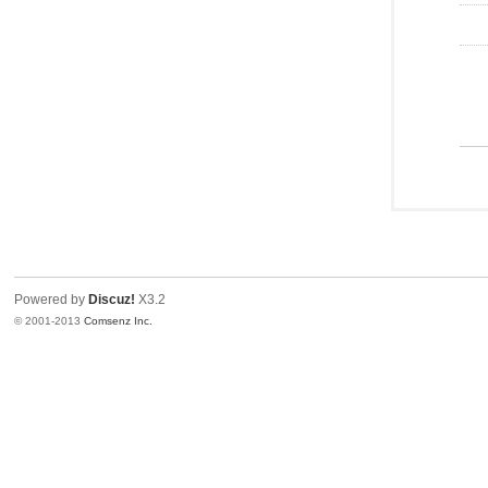
Powered by
Discuz!
X3.2
© 2001-2013
Comsenz Inc.