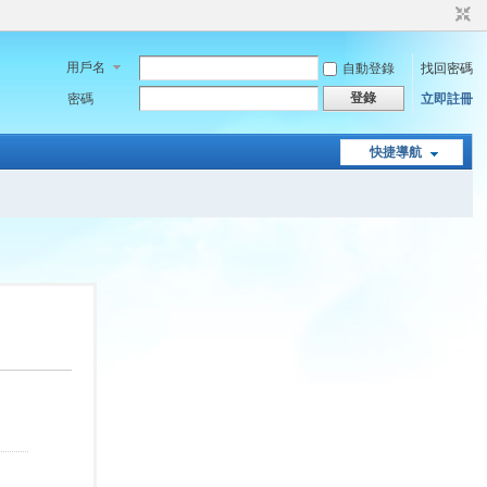
用戶名
自動登錄
找回密碼
登錄
密碼
立即註冊
快捷導航