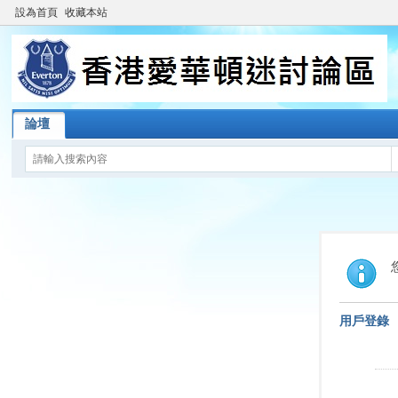
設為首頁
收藏本站
論壇
用戶登錄