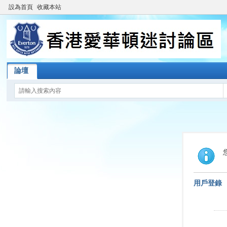
設為首頁
收藏本站
論壇
用戶登錄