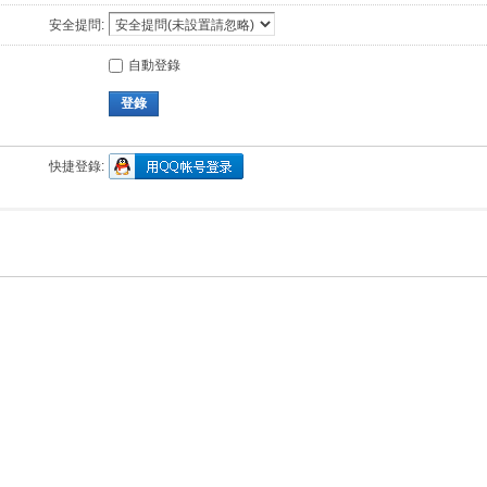
安全提問:
自動登錄
登錄
快捷登錄: