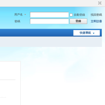
用戶名
自動登錄
找回密碼
登錄
密碼
立即註冊
快捷導航