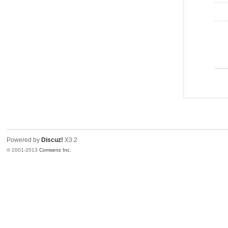
Powered by
Discuz!
X3.2
© 2001-2013
Comsenz Inc.