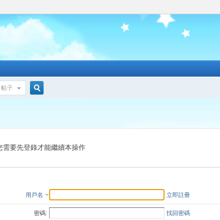
帖子
搜
索
您需要先登錄才能繼續本操作
用戶名
立即註冊
密碼:
找回密碼