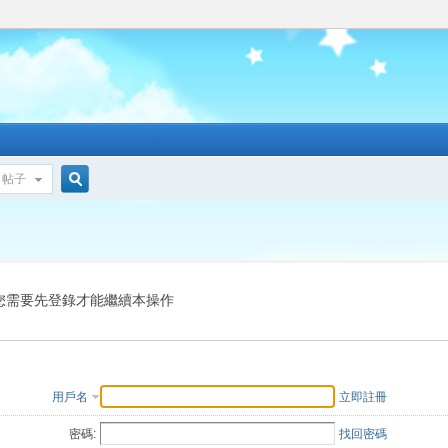
帖子
搜
索
您需要先登錄才能繼續本操作
用戶名
立即註冊
密碼:
找回密碼