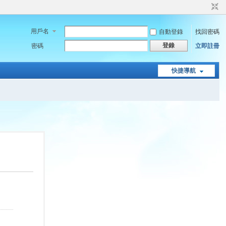
用戶名
自動登錄
找回密碼
登錄
密碼
立即註冊
快捷導航