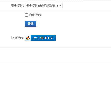
安全提問:
自動登錄
登錄
快捷登錄: