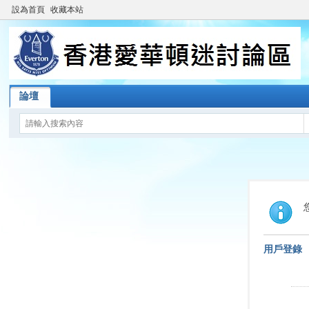
設為首頁
收藏本站
論壇
用戶登錄