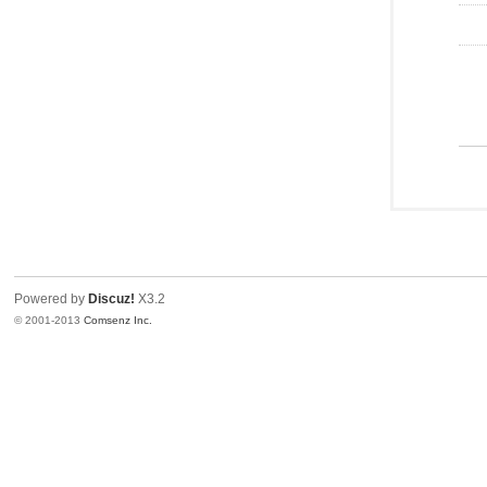
Powered by
Discuz!
X3.2
© 2001-2013
Comsenz Inc.