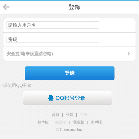
登錄
安全提問(未設置請忽略)
登錄
或使用QQ登錄
首頁
|
登錄
|
註冊
標準版
|
觸屏版
|
電腦版
|
客戶端
© Comsenz Inc.