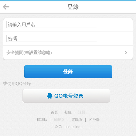
登錄
安全提問(未設置請忽略)
登錄
或使用QQ登錄
首頁
|
登錄
|
註冊
標準版
|
觸屏版
|
電腦版
|
客戶端
© Comsenz Inc.