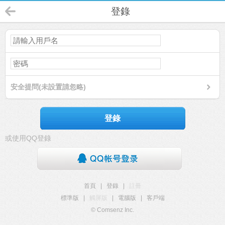
登錄
安全提問(未設置請忽略)
登錄
或使用QQ登錄
首頁
|
登錄
|
註冊
標準版
|
觸屏版
|
電腦版
|
客戶端
© Comsenz Inc.