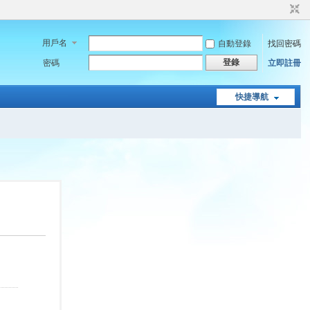
用戶名
自動登錄
找回密碼
登錄
密碼
立即註冊
快捷導航