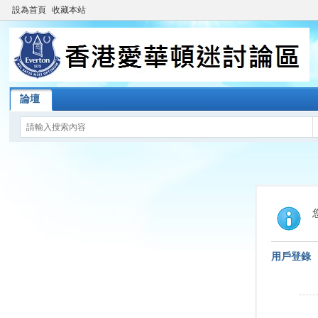
設為首頁
收藏本站
論壇
用戶登錄