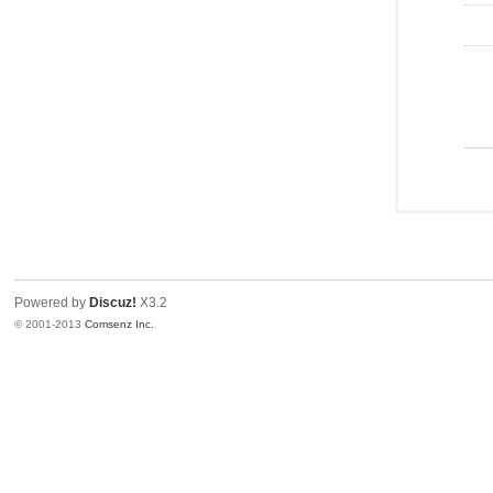
Powered by
Discuz!
X3.2
© 2001-2013
Comsenz Inc.