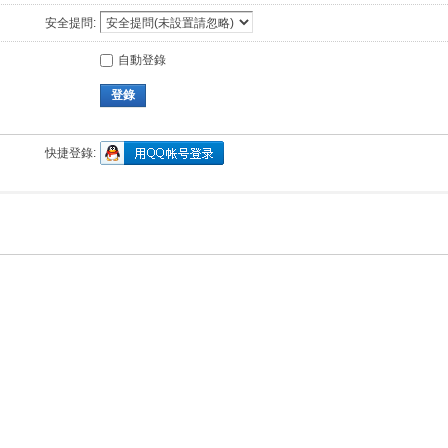
安全提問:
自動登錄
登錄
快捷登錄: