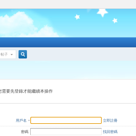
帖子
搜
索
您需要先登錄才能繼續本操作
用戶名
立即註冊
密碼:
找回密碼