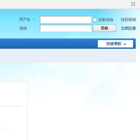
用戶名
自動登錄
找回密碼
登錄
密碼
立即註冊
快捷導航