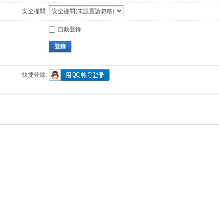
安全提問:
自動登錄
登錄
快捷登錄: