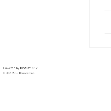
Powered by
Discuz!
X3.2
© 2001-2013
Comsenz Inc.