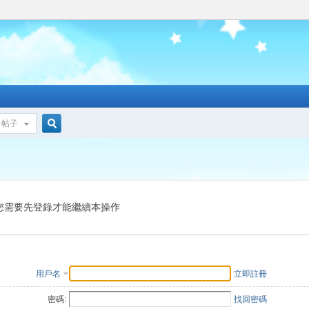
帖子
搜
索
您需要先登錄才能繼續本操作
用戶名
立即註冊
密碼:
找回密碼