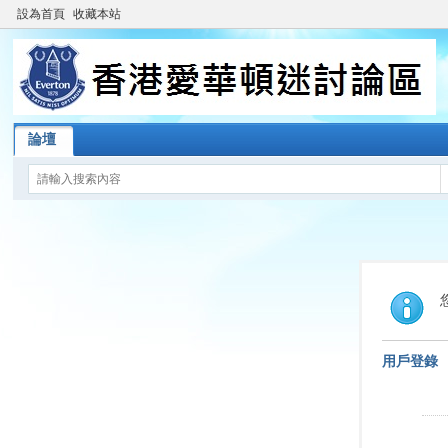
設為首頁
收藏本站
論壇
用戶登錄