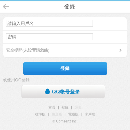
登錄
安全提問(未設置請忽略)
登錄
或使用QQ登錄
首頁
|
登錄
|
註冊
標準版
|
觸屏版
|
電腦版
|
客戶端
© Comsenz Inc.