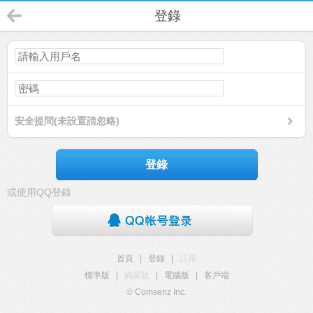
登錄
安全提問(未設置請忽略)
登錄
或使用QQ登錄
首頁
|
登錄
|
註冊
標準版
|
觸屏版
|
電腦版
|
客戶端
© Comsenz Inc.