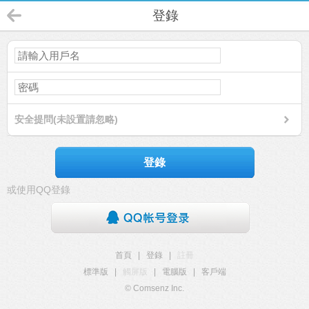
登錄
安全提問(未設置請忽略)
登錄
或使用QQ登錄
首頁
|
登錄
|
註冊
標準版
|
觸屏版
|
電腦版
|
客戶端
© Comsenz Inc.