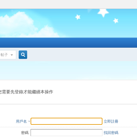
帖子
搜
索
您需要先登錄才能繼續本操作
用戶名
立即註冊
密碼:
找回密碼