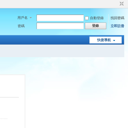
用戶名
自動登錄
找回密碼
登錄
密碼
立即註冊
快捷導航