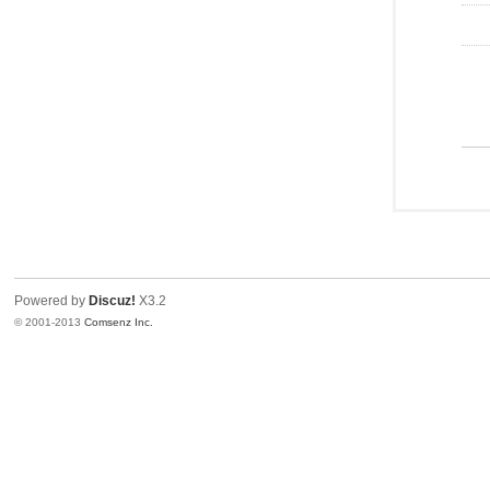
Powered by
Discuz!
X3.2
© 2001-2013
Comsenz Inc.