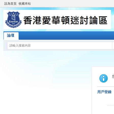
設為首頁
收藏本站
論壇
用戶登錄