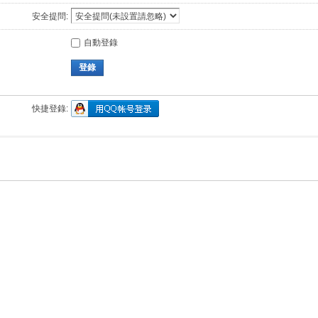
安全提問:
自動登錄
登錄
快捷登錄: