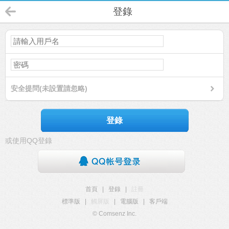
登錄
安全提問(未設置請忽略)
登錄
或使用QQ登錄
首頁
|
登錄
|
註冊
標準版
|
觸屏版
|
電腦版
|
客戶端
© Comsenz Inc.