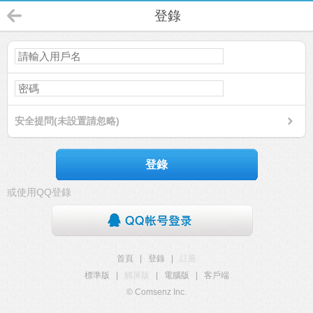
登錄
安全提問(未設置請忽略)
登錄
或使用QQ登錄
首頁
|
登錄
|
註冊
標準版
|
觸屏版
|
電腦版
|
客戶端
© Comsenz Inc.