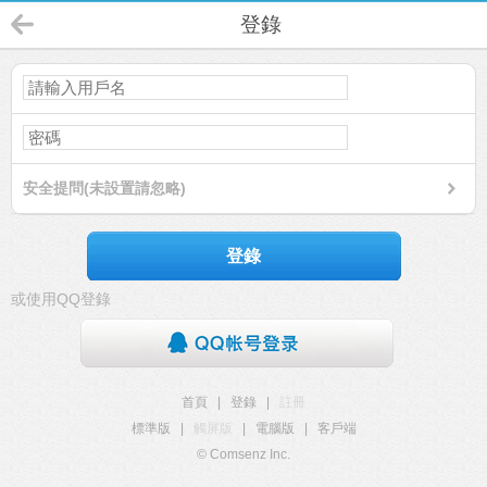
登錄
安全提問(未設置請忽略)
登錄
或使用QQ登錄
首頁
|
登錄
|
註冊
標準版
|
觸屏版
|
電腦版
|
客戶端
© Comsenz Inc.