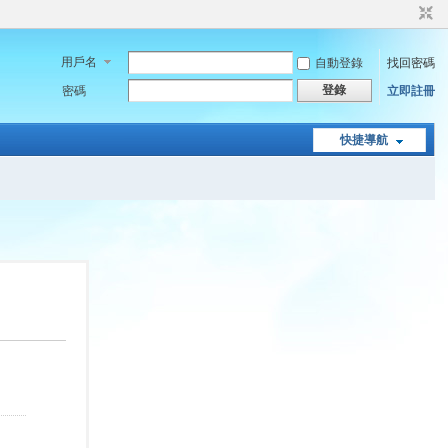
用戶名
自動登錄
找回密碼
登錄
密碼
立即註冊
快捷導航