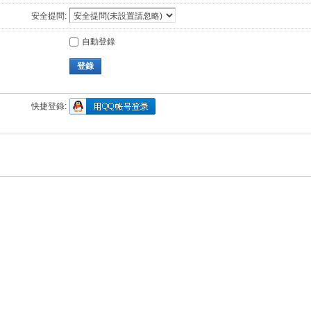
安全提問:
自動登錄
登錄
快捷登錄: