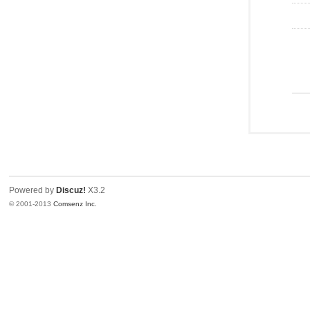
Powered by
Discuz!
X3.2
© 2001-2013
Comsenz Inc.