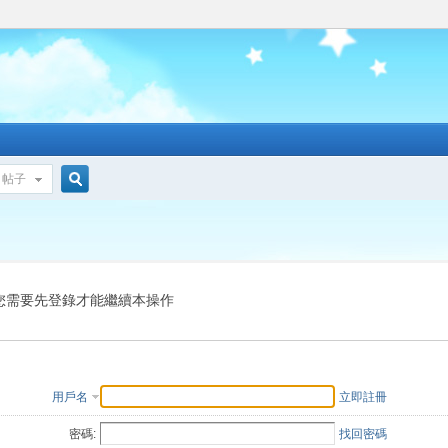
帖子
搜
索
您需要先登錄才能繼續本操作
用戶名
立即註冊
密碼:
找回密碼