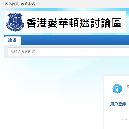
設為首頁
收藏本站
論壇
用戶登錄