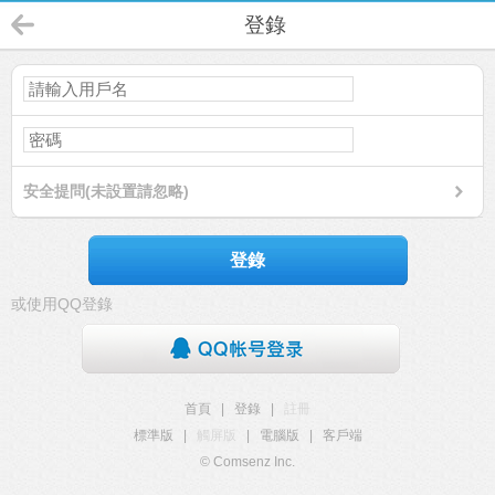
登錄
安全提問(未設置請忽略)
登錄
或使用QQ登錄
首頁
|
登錄
|
註冊
標準版
|
觸屏版
|
電腦版
|
客戶端
© Comsenz Inc.