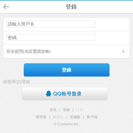
登錄
安全提問(未設置請忽略)
登錄
或使用QQ登錄
首頁
|
登錄
|
註冊
標準版
|
觸屏版
|
電腦版
|
客戶端
© Comsenz Inc.