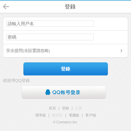
登錄
安全提問(未設置請忽略)
登錄
或使用QQ登錄
首頁
|
登錄
|
註冊
標準版
|
觸屏版
|
電腦版
|
客戶端
© Comsenz Inc.