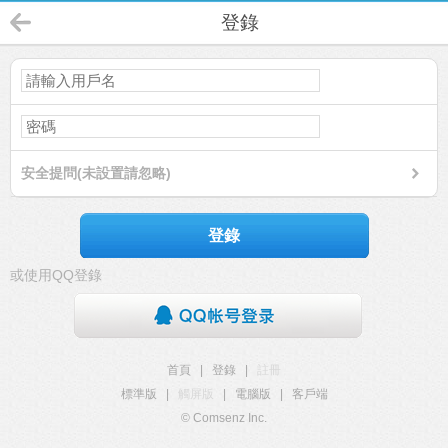
登錄
安全提問(未設置請忽略)
登錄
或使用QQ登錄
首頁
|
登錄
|
註冊
標準版
|
觸屏版
|
電腦版
|
客戶端
© Comsenz Inc.