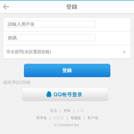
登錄
安全提問(未設置請忽略)
登錄
或使用QQ登錄
首頁
|
登錄
|
註冊
標準版
|
觸屏版
|
電腦版
|
客戶端
© Comsenz Inc.