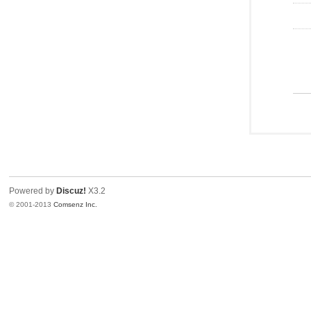
Powered by
Discuz!
X3.2
© 2001-2013
Comsenz Inc.