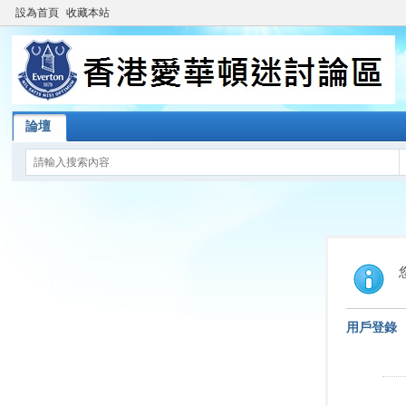
設為首頁
收藏本站
論壇
用戶登錄