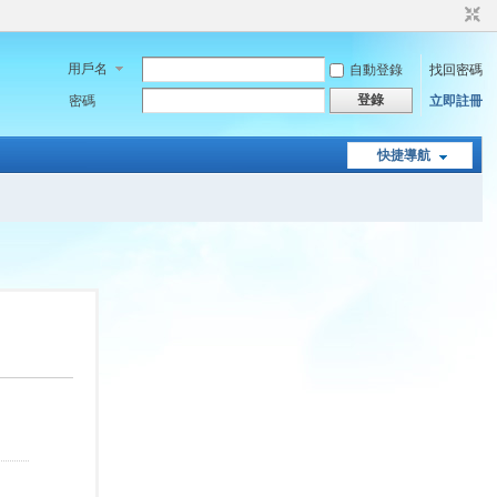
用戶名
自動登錄
找回密碼
登錄
密碼
立即註冊
快捷導航