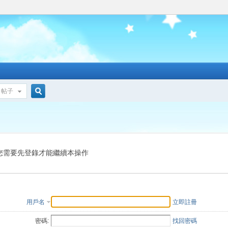
帖子
搜
索
您需要先登錄才能繼續本操作
用戶名
立即註冊
密碼:
找回密碼