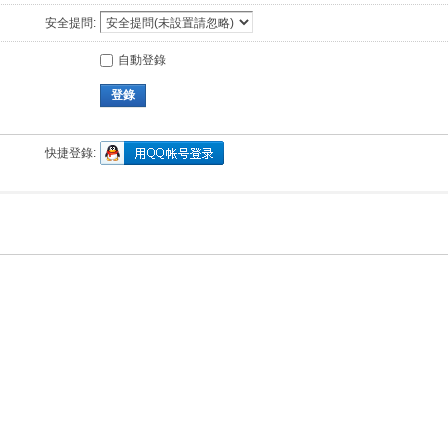
安全提問:
自動登錄
登錄
快捷登錄: