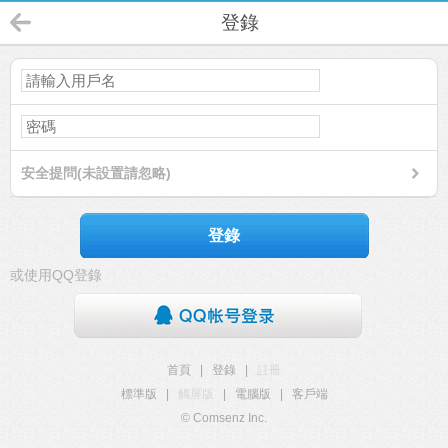
登錄
安全提問(未設置請忽略)
登錄
或使用QQ登錄
首頁
|
登錄
|
註冊
標準版
|
觸屏版
|
電腦版
|
客戶端
© Comsenz Inc.