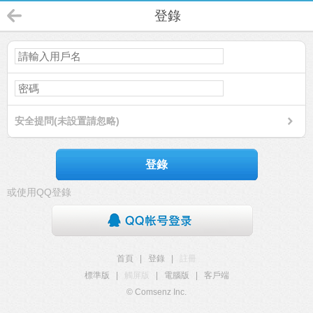
登錄
安全提問(未設置請忽略)
登錄
或使用QQ登錄
首頁
|
登錄
|
註冊
標準版
|
觸屏版
|
電腦版
|
客戶端
© Comsenz Inc.