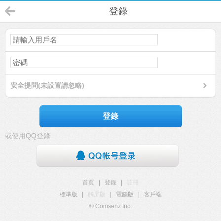
登錄
安全提問(未設置請忽略)
登錄
或使用QQ登錄
首頁
|
登錄
|
註冊
標準版
|
觸屏版
|
電腦版
|
客戶端
© Comsenz Inc.