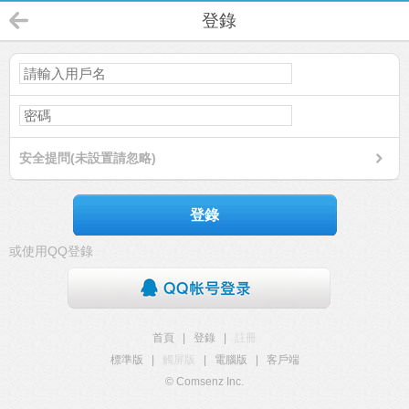
登錄
安全提問(未設置請忽略)
登錄
或使用QQ登錄
首頁
|
登錄
|
註冊
標準版
|
觸屏版
|
電腦版
|
客戶端
© Comsenz Inc.