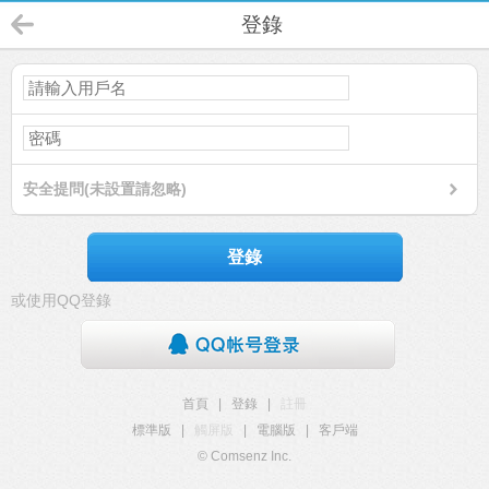
登錄
安全提問(未設置請忽略)
登錄
或使用QQ登錄
首頁
|
登錄
|
註冊
標準版
|
觸屏版
|
電腦版
|
客戶端
© Comsenz Inc.