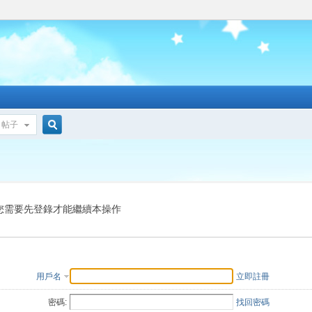
帖子
搜
索
您需要先登錄才能繼續本操作
用戶名
立即註冊
密碼:
找回密碼