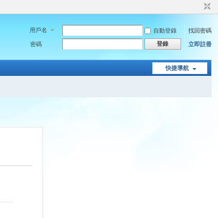
用戶名
自動登錄
找回密碼
登錄
密碼
立即註冊
快捷導航