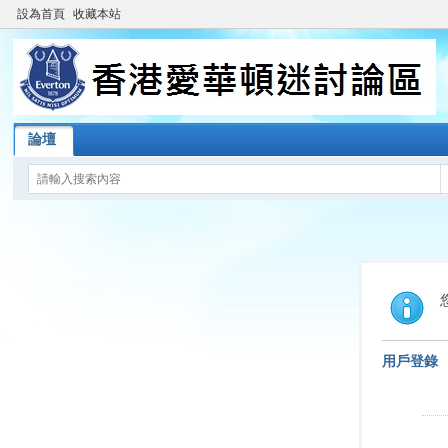
設為首頁
收藏本站
論壇
用戶登錄