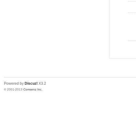
Powered by
Discuz!
X3.2
© 2001-2013
Comsenz Inc.