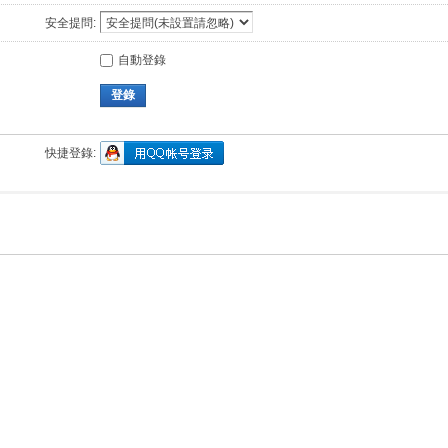
安全提問:
自動登錄
登錄
快捷登錄: