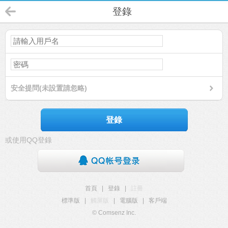
登錄
安全提問(未設置請忽略)
登錄
或使用QQ登錄
首頁
|
登錄
|
註冊
標準版
|
觸屏版
|
電腦版
|
客戶端
© Comsenz Inc.