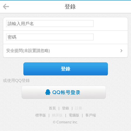
登錄
安全提問(未設置請忽略)
登錄
或使用QQ登錄
首頁
|
登錄
|
註冊
標準版
|
觸屏版
|
電腦版
|
客戶端
© Comsenz Inc.