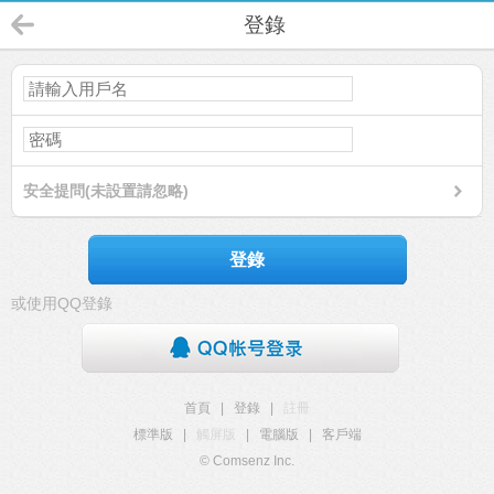
登錄
安全提問(未設置請忽略)
登錄
或使用QQ登錄
首頁
|
登錄
|
註冊
標準版
|
觸屏版
|
電腦版
|
客戶端
© Comsenz Inc.