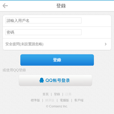
登錄
安全提問(未設置請忽略)
登錄
或使用QQ登錄
首頁
|
登錄
|
註冊
標準版
|
觸屏版
|
電腦版
|
客戶端
© Comsenz Inc.