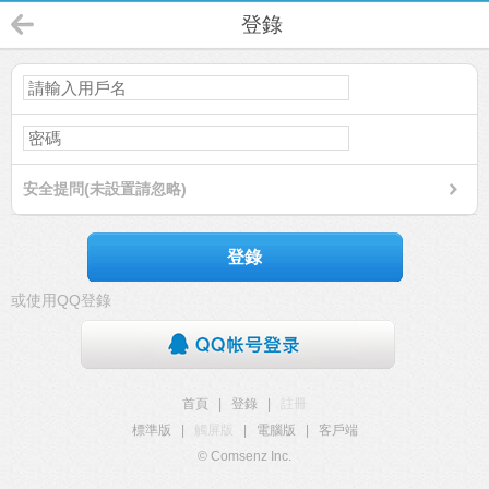
登錄
安全提問(未設置請忽略)
登錄
或使用QQ登錄
首頁
|
登錄
|
註冊
標準版
|
觸屏版
|
電腦版
|
客戶端
© Comsenz Inc.