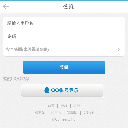
登錄
安全提問(未設置請忽略)
登錄
或使用QQ登錄
首頁
|
登錄
|
註冊
標準版
|
觸屏版
|
電腦版
|
客戶端
© Comsenz Inc.