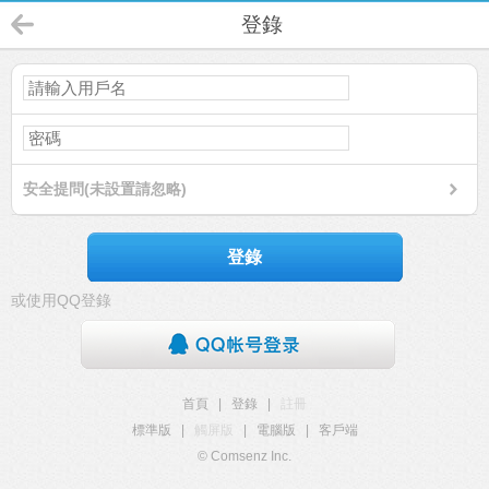
登錄
安全提問(未設置請忽略)
登錄
或使用QQ登錄
首頁
|
登錄
|
註冊
標準版
|
觸屏版
|
電腦版
|
客戶端
© Comsenz Inc.