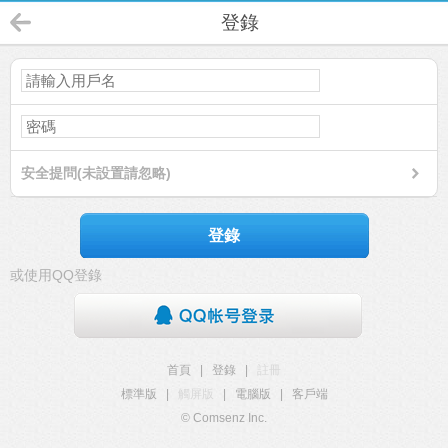
登錄
安全提問(未設置請忽略)
登錄
或使用QQ登錄
首頁
|
登錄
|
註冊
標準版
|
觸屏版
|
電腦版
|
客戶端
© Comsenz Inc.