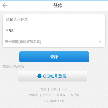
登錄
安全提問(未設置請忽略)
登錄
或使用QQ登錄
首頁
|
登錄
|
註冊
標準版
|
觸屏版
|
電腦版
|
客戶端
© Comsenz Inc.