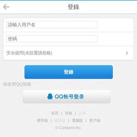
登錄
安全提問(未設置請忽略)
登錄
或使用QQ登錄
首頁
|
登錄
|
註冊
標準版
|
觸屏版
|
電腦版
|
客戶端
© Comsenz Inc.