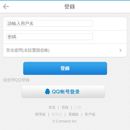
登錄
安全提問(未設置請忽略)
登錄
或使用QQ登錄
首頁
|
登錄
|
註冊
標準版
|
觸屏版
|
電腦版
|
客戶端
© Comsenz Inc.