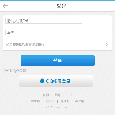
登錄
安全提問(未設置請忽略)
登錄
或使用QQ登錄
首頁
|
登錄
|
註冊
標準版
|
觸屏版
|
電腦版
|
客戶端
© Comsenz Inc.