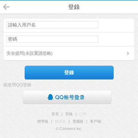
登錄
安全提問(未設置請忽略)
登錄
或使用QQ登錄
首頁
|
登錄
|
註冊
標準版
|
觸屏版
|
電腦版
|
客戶端
© Comsenz Inc.