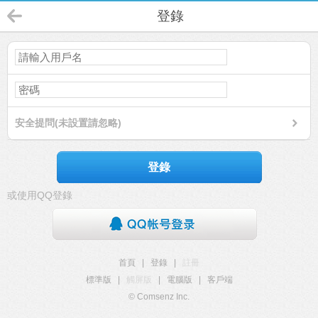
登錄
安全提問(未設置請忽略)
登錄
或使用QQ登錄
首頁
|
登錄
|
註冊
標準版
|
觸屏版
|
電腦版
|
客戶端
© Comsenz Inc.