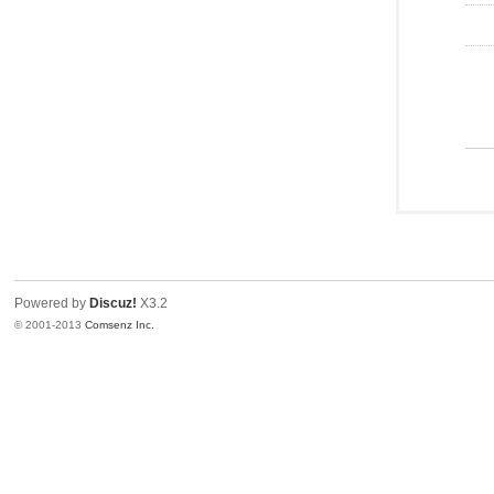
Powered by
Discuz!
X3.2
© 2001-2013
Comsenz Inc.