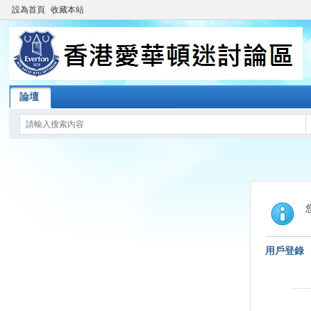
設為首頁
收藏本站
論壇
用戶登錄