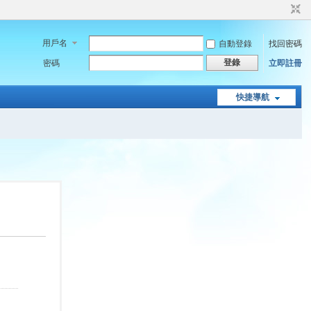
用戶名
自動登錄
找回密碼
登錄
密碼
立即註冊
快捷導航