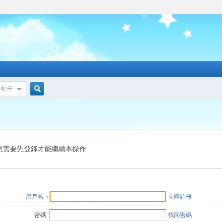
帖子
搜
索
您需要先登錄才能繼續本操作
用戶名
立即註冊
密碼:
找回密碼