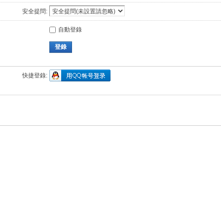
安全提問:
自動登錄
登錄
快捷登錄: